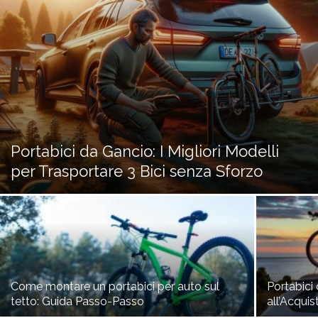
Portabici da Gancio: I Migliori Modelli
per Trasportare 3 Bici senza Sforzo
Come montare un portabici per auto sul
Portabici
tetto: Guida Passo-Passo
all’Acquis