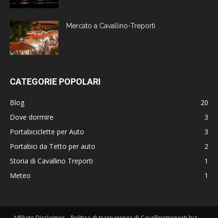
Mercato a Cavallino-Treporti
CATEGORIE POPOLARI
Blog
20
Dove dormire
3
Portabiciclette per Auto
3
Portabici da Tetto per auto
2
Storia di Cavallino Treporti
1
Meteo
1
Affiliate Disclaimer – Politica di trasparenza di Cavallinotreporti.biz