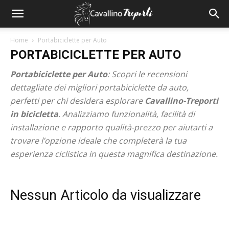
Home
Portabiciclette per Auto
PORTABICICLETTE PER AUTO
Portabiciclette per Auto
: Scopri le recensioni
dettagliate dei migliori portabiciclette da auto,
perfetti per chi desidera esplorare
Cavallino-Treporti
in bicicletta
. Analizziamo funzionalità, facilità di
installazione e rapporto qualità-prezzo per aiutarti a
trovare l’opzione ideale che completerà la tua
esperienza ciclistica in questa magnifica destinazione.
Nessun Articolo da visualizzare